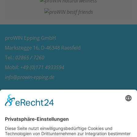
proWIN Epping GmbH
Markstegge 16, D-46348 Raesfeld
Tel.:
02865 / 7260
Mobil:
+49 (0)171 4933594
info@prowin-epping.de
Home
VL Standorte Deutschland
proWIN International
VL Standorte Österreich
proWIN Produkte symbiontische Reinigung
Schulungszentrum Anfahrt