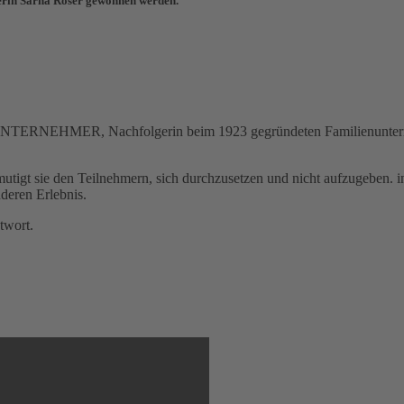
merin Sarna Röser gewonnen werden.
NTERNEHMER, Nachfolgerin beim 1923 gegründeten Familienunterne
mutigt sie den Teilnehmern, sich durchzusetzen und nicht aufzugeben. in
nderen Erlebnis.
ntwort.