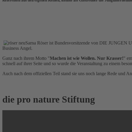
Referenten aus den eigenen Reihen, konnte als Gastredner die Jungunterneh
Sarna Röser ist Bundesvorsitzende von DIE JUNGEN U
Business Angel.
Ganz nach ihrem Motto "
Machen ist wie Wollen. Nur Krasser!
" er
schnell auf ihrer Seite und so wurde die Veranstaltung zu einem beso
Auch nach dem offiziellen Teil stand sie uns noch lange Rede und A
die pro nature Stiftung