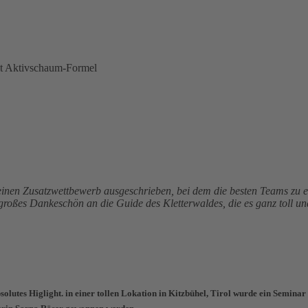
it Aktivschaum-Formel
r einen Zusatzwettbewerb ausgeschrieben, bei dem die besten Teams zu
großes Dankeschön an die Guide des Kletterwaldes, die es ganz toll u
lutes Higlight. in einer tollen Lokation in Kitzbühel, Tirol wurde ein Seminar 