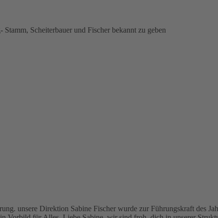
g- Stamm, Scheiterbauer und Fischer bekannt zu geben
ng. unsere Direktion Sabine Fischer wurde zur Führungskraft des Jahre
 Vorbild für Alles. Liebe Sabine, wir sind froh, dich in unserer Strukt