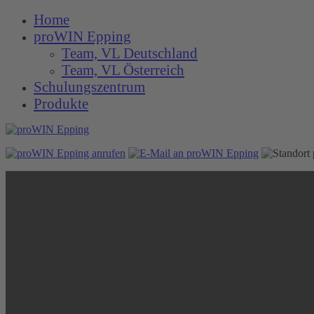
Home
proWIN Epping
Team, VL Deutschland
Team, VL Österreich
Schulungszentrum
Produkte