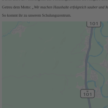
Getreu dem Motto:
„Wir machen Haushalte erfolgreich sauber und M
So kommt ihr zu unserem Schulungszentrum.