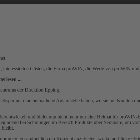
net.
 interessierten Gästen, die Firma proWIN, die Werte von proWIN und a
terlesen ...
zentrums der Direktion Epping.
riebspartner eine heimatliche Anlaufstelle haben, wo sie mit Kunden 
terentwickelt und bildet nun nicht mehr nur eine Heimat für proWIN-Be
Beginnend bei Schulungen im Bereich Produkte über Seminare, um vo
bleibt.
nommen, gesamtheitlich ein Konzept anzubieten, wo keine Lücke übrig